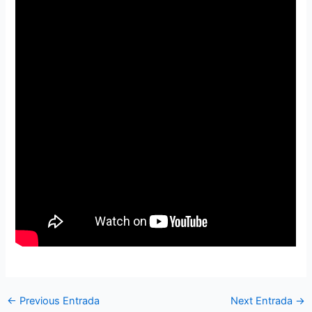
←
Previous Entrada
Next Entrada
→