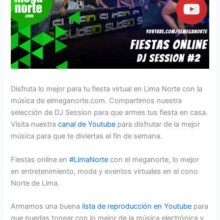
Disfruta lo mejor para tu fiesta virtual en Lima Norte con la
música de elmeganorte.com. Compartimos nuestra
selección de DJ Session para que armes tus fiesta en casa.
Visita nuestra
canal de Youtube
para disfrutar de la mejor
música para que te diviertas el fin de semana.
Fiestas online en
#LimaNorte
con el meganorte, lo mejor
en entretenimiento, moda y eventos virtuales en el cono
Norte de Lima.
Armamos una buena
lista de reproducción en Youtube
para
que puedas tonear con lo mejor de la música electrónica y