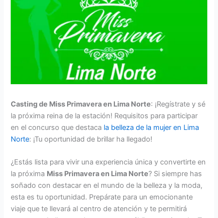
Casting de Miss Primavera en Lima Norte
: ¡Regístrate y sé
la próxima reina de la estación! Requisitos para participar
en el concurso que destaca
la belleza de la mujer en Lima
Norte
: ¡Tu oportunidad de brillar ha llegado!
¿Estás lista para vivir una experiencia única y convertirte en
la próxima
Miss Primavera en Lima Norte
? Si siempre has
soñado con destacar en el mundo de la belleza y la moda,
esta es tu oportunidad. Prepárate para un emocionante
viaje que te llevará al centro de atención y te permitirá